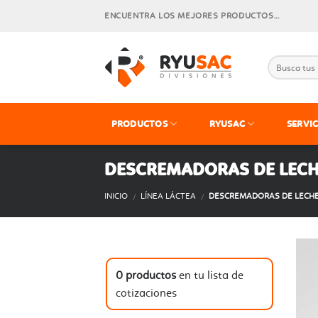
Skip
ENCUENTRA LOS MEJORES PRODUCTOS...
to
content
PRODUCTOS
RYUSAC
SERVIC
DESCREMADORAS DE LEC
INICIO
LÍNEA LÁCTEA
DESCREMADORAS DE LECH
/
/
0
productos
en tu lista de
cotizaciones