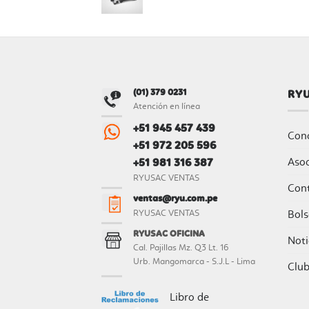
(01) 379 0231
RY
Atención en línea
+51 945 457 439
Con
+51 972 205 596
Aso
+51 981 316 387
RYUSAC VENTAS
Con
ventas@ryu.com.pe
Bols
RYUSAC VENTAS
RYUSAC OFICINA
Noti
Cal. Pajillas Mz. Q3 Lt. 16
Urb. Mangomarca - S.J.L - Lima
Clu
Libro de