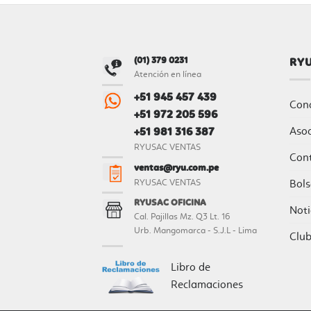
(01) 379 0231
RY
Atención en línea
+51 945 457 439
Con
+51 972 205 596
Aso
+51 981 316 387
RYUSAC VENTAS
Con
ventas@ryu.com.pe
Bols
RYUSAC VENTAS
RYUSAC OFICINA
Noti
Cal. Pajillas Mz. Q3 Lt. 16
Urb. Mangomarca - S.J.L - Lima
Clu
Libro de
Reclamaciones