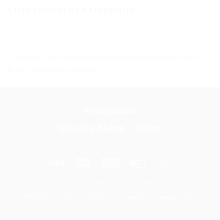
VISITA NUESTRA EXHIBICIÓN
Contamos con amplia exhibición para que puedas ver en
físico y probar los equipos.
RUTA EN MAPA
Google Maps
Waze
MAPA DEL SITIO
PRIVACIDAD Y TÉRMINOS DE USO
RYUSAC
© 2026 — Todos los derechos reservados.