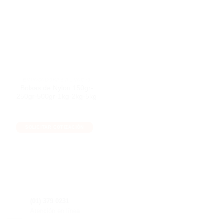
EMPACADORAS AL VACÍO
Bolsas de Nylon 150gr-
250gr-500gr-1kg-2kg-5kg
SOLICITAR COTIZACIÓN
(01) 379 0231
Atención en línea