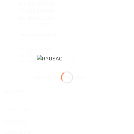
+51 945 457 439
+51 972 205 596
+51 981 316 387
RYUSAC VENTAS
ventas@ryu.com.pe
RYUSAC VENTAS
RYUSAC OFICINA
Cal. Pajillas Mz. Q3 Lt. 16
Urb. Mangomarca - S.J.L - Lima
Libro de Reclamaciones
RYUSAC
Conócemos
Asociados
Contáctanos