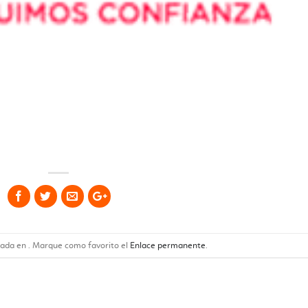
cada en . Marque como favorito el
Enlace permanente
.