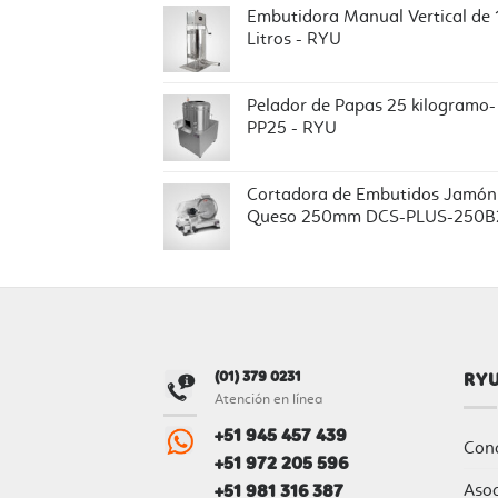
Embutidora Manual Vertical de 
Litros - RYU
Pelador de Papas 25 kilogramo-
PP25 - RYU
Cortadora de Embutidos Jamón
Queso 250mm DCS-PLUS-250B
(01) 379 0231
RY
Atención en línea
+51 945 457 439
Con
+51 972 205 596
Aso
+51 981 316 387