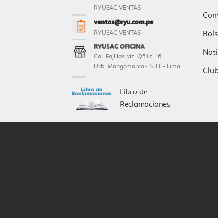
RYUSAC VENTAS
Con
ventas@ryu.com.pe
Bols
RYUSAC VENTAS
RYUSAC OFICINA
Noti
Cal. Pajillas Mz. Q3 Lt. 16
Urb. Mangomarca - S.J.L - Lima
Clu
Libro de
Reclamaciones