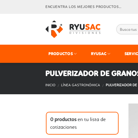
Skip
ENCUENTRA LOS MEJORES PRODUCTOS...
to
content
PRODUCTOS
RYUSAC
SERVIC
PULVERIZADOR DE GRANO
INICIO
LÍNEA GASTRONÓMICA
PULVERIZADOR DE
/
/
0
productos
en tu lista de
cotizaciones