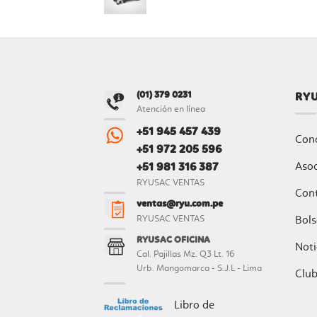
(01) 379 0231
RY
Atención en línea
+51 945 457 439
Con
+51 972 205 596
Aso
+51 981 316 387
RYUSAC VENTAS
Con
ventas@ryu.com.pe
Bols
RYUSAC VENTAS
RYUSAC OFICINA
Noti
Cal. Pajillas Mz. Q3 Lt. 16
Urb. Mangomarca - S.J.L - Lima
Clu
Libro de