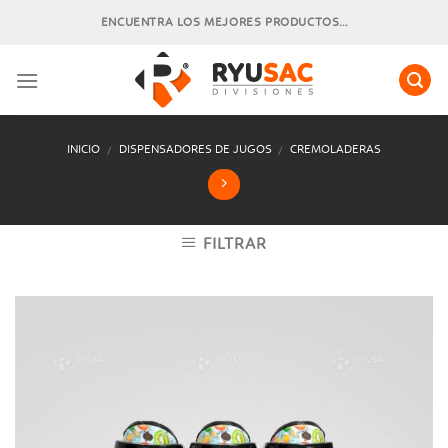
Skip
ENCUENTRA LOS MEJORES PRODUCTOS...
to
content
INICIO
DISPENSADORES DE JUGOS
CREMOLADERAS
/
/
FILTRAR